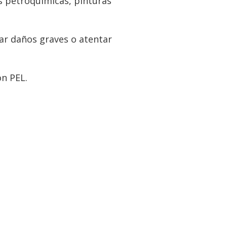
s petroquimicas, pinturas
ar daños graves o atentar
ón PEL.