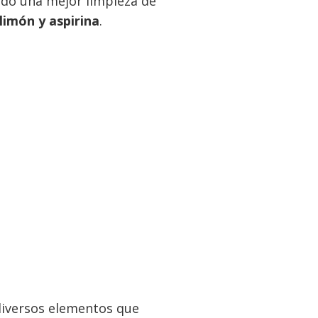
ando una mejor limpieza de
limón y aspirina
.
 diversos elementos que