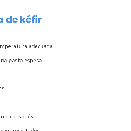
 de kéfir
temperatura adecuada.
una pasta espesa.
as.
iempo después.
a ver resultados