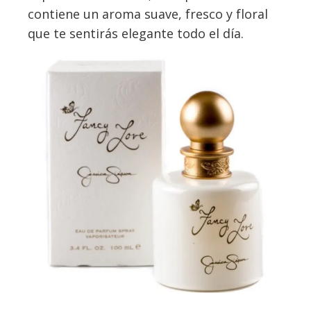
contiene un aroma suave, fresco y floral
que te sentirás elegante todo el día.