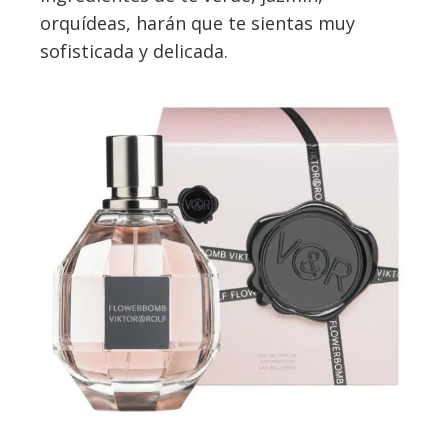
orquídeas, harán que te sientas muy
sofisticada y delicada.