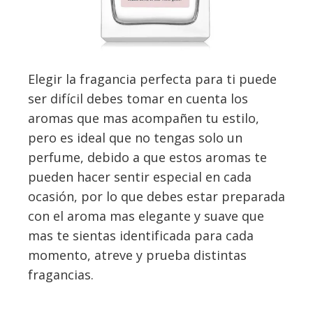
Elegir la fragancia perfecta para ti puede
ser difícil debes tomar en cuenta los
aromas que mas acompañen tu estilo,
pero es ideal que no tengas solo un
perfume, debido a que estos aromas te
pueden hacer sentir especial en cada
ocasión, por lo que debes estar preparada
con el aroma mas elegante y suave que
mas te sientas identificada para cada
momento, atreve y prueba distintas
fragancias.