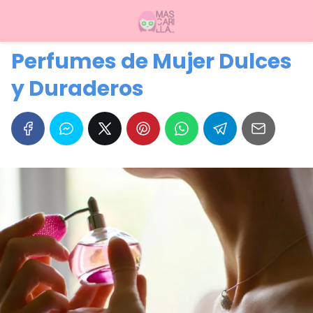
Perfumes de Mujer Dulces
y Duraderos