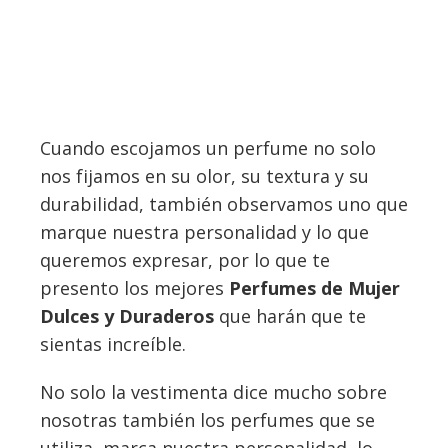
Cuando escojamos un perfume no solo
nos fijamos en su olor, su textura y su
durabilidad, también observamos uno que
marque nuestra personalidad y lo que
queremos expresar, por lo que te
presento los mejores
Perfumes de Mujer
Dulces y Duraderos
que harán que te
sientas increíble.
No solo la vestimenta dice mucho sobre
nosotras también los perfumes que se
utiliza, marca nuestra personalidad, lo