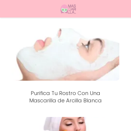
Purifica Tu Rostro Con Una
Mascarilla de Arcilla Blanca