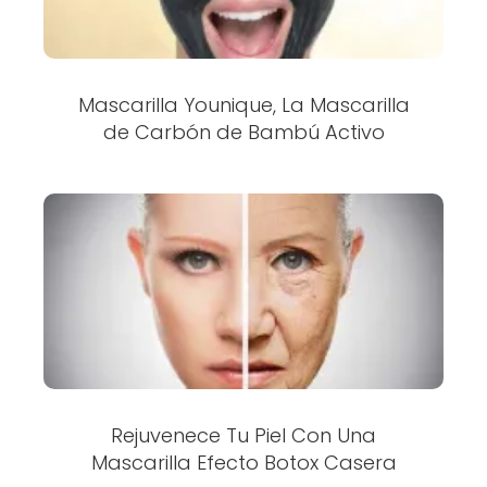
Mascarilla Younique, La Mascarilla
de Carbón de Bambú Activo
Rejuvenece Tu Piel Con Una
Mascarilla Efecto Botox Casera